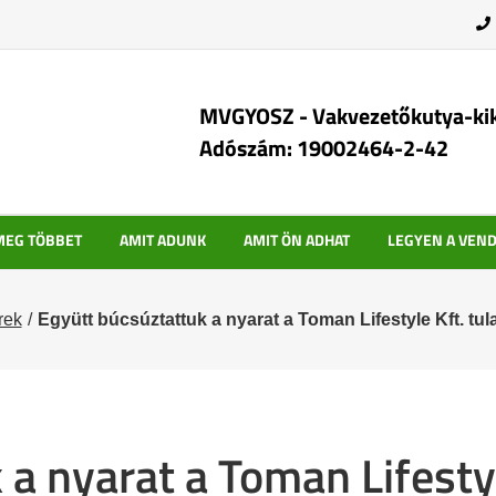
MVGYOSZ - Vakvezetőkutya-ki
Adószám: 19002464-2-42
MEG TÖBBET
AMIT ADUNK
AMIT ÖN ADHAT
LEGYEN A VEN
rek
Együtt búcsúztattuk a nyarat a Toman Lifestyle Kft. tu
a nyarat a Toman Lifestyl