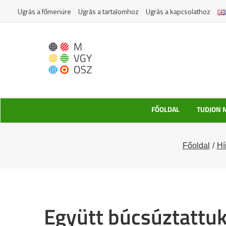
Kihagyás
Ugrás a főmenüre
Ugrás a tartalomhoz
Ugrás a kapcsolathoz
FŐOLDAL
TUDJON 
Főoldal
Hí
Együtt búcsúztattuk 