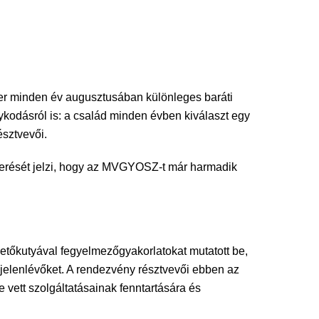
mber minden év augusztusában különleges baráti
nykodásról is: a család minden évben kiválaszt egy
sztvevői.
merését jelzi, hogy az MVGYOSZ-t már harmadik
etőkutyával fegyelmezőgyakorlatokat mutatott be,
 jelenlévőket. A rendezvény résztvevői ebben az
 vett szolgáltatásainak fenntartására és