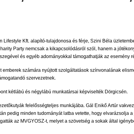
Lifestyle Kft. alapító-tulajdonosa és férje, Szini Béla üzlete
 Charity Party nemcsak a kikapcsolódásról szól, hanem a jótéko
összegével és egyéb adományokkal támogathatják az esemény ré
lt emberek számára nyújtott szolgáltatások színvonalának elis
támogatandó szervezetnek.
ont kétlábú és négylábú munkatársai képviselték Dörgicsén.
ezetőkutyák felelősségteljes munkájába. Gál Enikő Artúr vakvez
tán pedig minden tudományát latba vetette, hogy elvarázsolja a
ogatták az MVGYOSZ-t, melyet a szövetség a sokak által igénybe