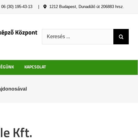
06 (30) 195-43-13
|
1212 Budapest, Dunadűlő út 206883 hrsz.
képző Központ
Keresés:
DÉGÜNK
KAPCSOLAT
lajdonosával
e Kft.