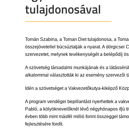
tulajdonosával
Tomán Szabina, a Toman Diet tulajdonosa, a Toman 
összejövetellel búcsúztatják a nyarat. A dörgicsei
szervezetet, melynek tevékenységét a belépődíj 
A szövetség társadalmi munkájának és a látássérü
alkalommal választották ki az esemény szervezői 
Idén a szövetséget a Vakvezetőkutya-kiképző Közp
A program vendégei bepillantást nyerhettek a vakv
Pabló, a kölyöknevelőknél lévő négyhónapos ifjú ti
évben több mint másfél millió forint összeggel tám
fejlesztésére fordít.