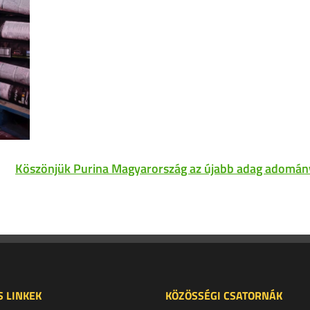
Köszönjük Purina Magyarország az újabb adag adomán
 LINKEK
KÖZÖSSÉGI CSATORNÁK