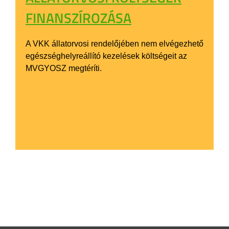
FINANSZÍROZÁSA
A VKK állatorvosi rendelőjében nem elvégezhető
egészséghelyreállító kezelések költségeit az
MVGYOSZ megtéríti.