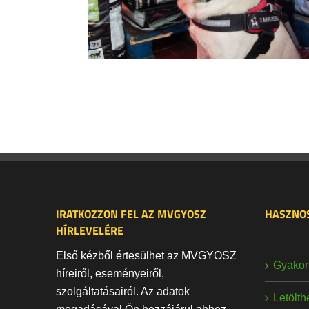
IRATKOZZON FEL AZ MVGYOSZ
HASZNOS
HÍRLEVELÉRE
Első kézből értesülhet az MVGYOSZ
Gyakori
híreiről, eseményeiről,
szolgáltatásairól. Az adatok
Letölt