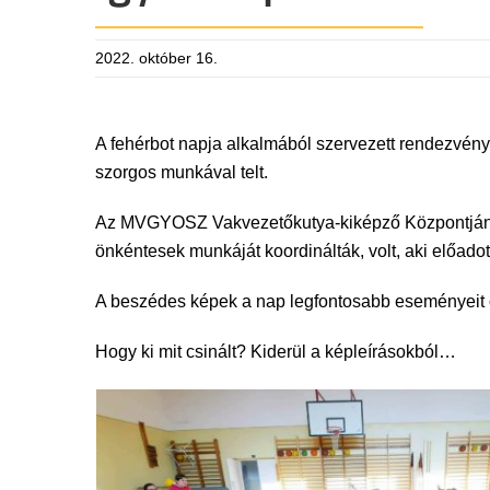
2022. október 16.
A fehérbot napja alkalmából szervezett rendezvény
szorgos munkával telt.
Az MVGYOSZ Vakvezetőkutya-kiképző Központjána
önkéntesek munkáját koordinálták, volt, aki előadot
A beszédes képek a nap legfontosabb eseményeit ö
Hogy ki mit csinált? Kiderül a képleírásokból…