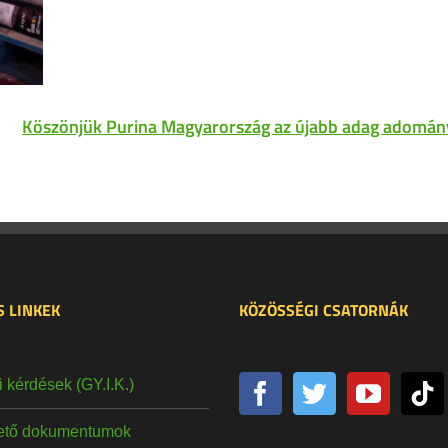
Köszönjük Purina Magyarország az újabb adag adomán
 LINKEK
KÖZÖSSÉGI CSATORNÁK
 kérdések (GY.I.K.)
hető dokumentumok