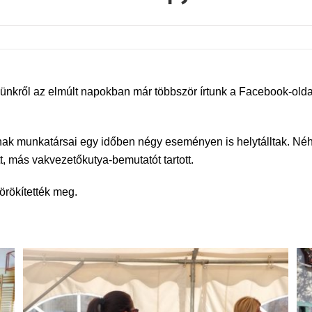
ünkről az elmúlt napokban már többször írtunk a Facebook-olda
k munkatársai egy időben négy eseményen is helytálltak. N
t, más vakvezetőkutya-bemutatót tartott.
rökítették meg.