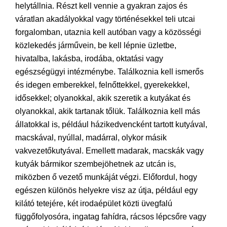
helytállnia. Részt kell vennie a gyakran zajos és
váratlan akadályokkal vagy történésekkel teli utcai
forgalomban, utaznia kell autóban vagy a közösségi
közlekedés járművein, be kell lépnie üzletbe,
hivatalba, lakásba, irodába, oktatási vagy
egészségügyi intézménybe. Találkoznia kell ismerős
és idegen emberekkel, felnőttekkel, gyerekekkel,
idősekkel; olyanokkal, akik szeretik a kutyákat és
olyanokkal, akik tartanak tőlük. Találkoznia kell más
állatokkal is, például házikedvencként tartott kutyával,
macskával, nyúllal, madárral, olykor másik
vakvezetőkutyával. Emellett madarak, macskák vagy
kutyák bármikor szembejöhetnek az utcán is,
miközben ő vezető munkáját végzi. Előfordul, hogy
egészen különös helyekre visz az útja, például egy
kilátó tetejére, két irodaépület közti üvegfalú
függőfolyosóra, ingatag fahídra, rácsos lépcsőre vagy