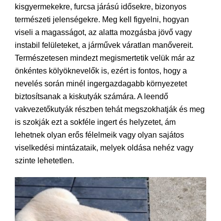
kisgyermekekre, furcsa járású idősekre, bizonyos
természeti jelenségekre. Meg kell figyelni, hogyan
viseli a magasságot, az alatta mozgásba jövő vagy
instabil felületeket, a járművek váratlan manővereit.
Természetesen mindezt megismertetik velük már az
önkéntes kölyöknevelők is, ezért is fontos, hogy a
nevelés során minél ingergazdagabb környezetet
biztosítsanak a kiskutyák számára. A leendő
vakvezetőkutyák részben tehát megszokhatják és meg
is szokják ezt a sokféle ingert és helyzetet, ám
lehetnek olyan erős félelmeik vagy olyan sajátos
viselkedési mintázataik, melyek oldása nehéz vagy
szinte lehetetlen.