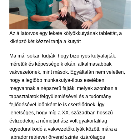
Az állatorvos egy fekete kölyökkutyának tablettát, a
kiképző két kézzel tartja a kutyát
Ma már sokan tudják, hogy bizonyos kutyafajták,
méretük és képességeik okán, alkalmasabbak
vakvezetőnek, mint mások. Egyáltalán nem véletlen,
hogy a legtöbb munkakutya-típus esetében
megvannak a népszerű fajták, melyek azonban a
tapasztalatok felgyülemlésével és a tudomány
fejlődésével időnként le is cserélődnek. Így
lehetséges, hogy míg a XX. században hosszú
évtizedekig a németjuhász volt gyakorlatilag
egyeduralkodó a vakvezetőkutyák között, mára a
labrador retriever örvend szinte kizárólagos