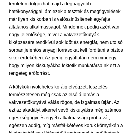
területen dolgozhat majd a legnagyobb
hatékonysággal, ám ezek a tesztek és megfigyelések
már ilyen kis korban is valószínűsítenek egyfajta
általános alkalmasságot. Mindennek pedig azért van
nagy jelentősége, mivel a vakvezetőkutyák
kiképzésére rendkívül sok időt és energiát, nem utolsó
sorban jelentős anyagi forrásokat kell fordítani a biztos
siker érdekében. Az pedig egyáltalán nem mindegy,
hogy milyen kiskutyákba fektetik munkatársaink ezt a
rengeteg erőforrást.
A kölykök nyolchetes koráig elvégzett tesztelés
természetesen még csak az első állomás a
vakvezetőkutyává válás rögös, de izgalmas útján. Az
ezt az akadályt sikerrel vevő kiskutyákra még számos
egészségügyi és egyéb alkalmassági próba vár,
egészen addig, míg másfél-kétéves koruk környékén a