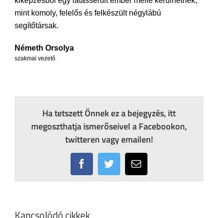
kiképzésből egy látássérült ember mellé kerülhetnek,
mint komoly, felelős és felkészült négylábú
segítőtársak.
Németh Orsolya
szakmai vezető
Ha tetszett Önnek ez a bejegyzés, itt
megoszthatja ismerőseivel a Facebookon,
twitteren vagy emailen!
Facebook
Twitter
Email:
Kapcsolódó cikkek