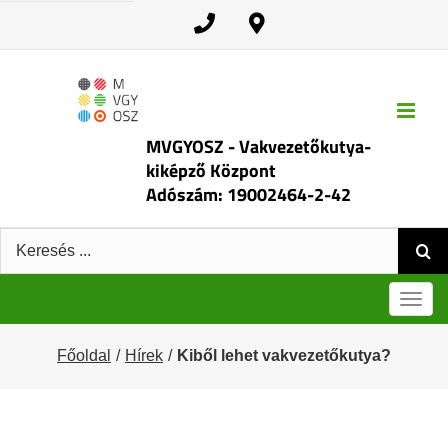
Kihagyás
MVGYOSZ - Vakvezetőkutya-
kiképző Központ
Adószám: 19002464-2-42
Keresés:
Men
Főoldal
Hírek
Kiből lehet vakvezetőkutya?