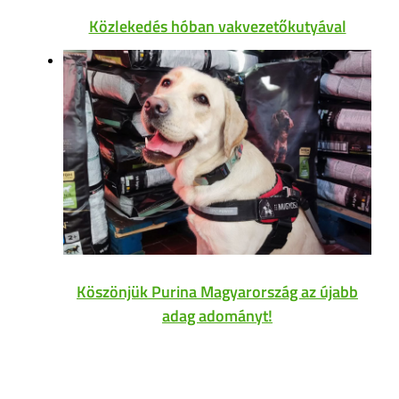
Közlekedés hóban vakvezetőkutyával
Köszönjük Purina Magyarország az újabb
adag adományt!