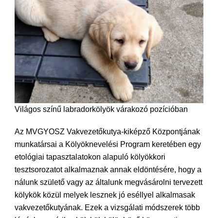
Világos színű labradorkölyök várakozó pozícióban
Az MVGYOSZ Vakvezetőkutya-kiképző Központjának
munkatársai a Kölyöknevelési Program keretében egy
etológiai tapasztalatokon alapuló kölyökkori
tesztsorozatot alkalmaznak annak eldöntésére, hogy a
nálunk születő vagy az általunk megvásárolni tervezett
kölykök közül melyek lesznek jó eséllyel alkalmasak
vakvezetőkutyának. Ezek a vizsgálati módszerek több