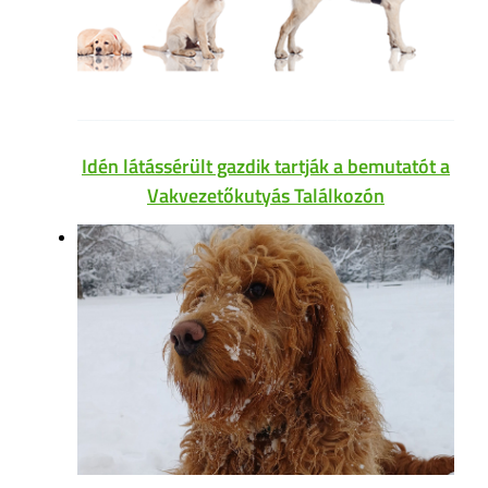
Idén látássérült gazdik tartják a bemutatót a
Vakvezetőkutyás Találkozón