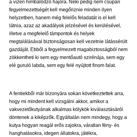
a vízen himbálódzó hajóra. Neki pedig nem csupán
fegyelmezettségét kell megőriznie minden ilyen
helyzetben, hanem még felelős feladatát is el kell
látnia, azaz az akadályok jelzésével és kerülésével,
illetve a megfelelő támpontok és helyek
megtalálásával biztonságosan kell vezetnie látássérült
gazdáját. Ebből a fegyelmezett magabiztosságból nem
zökkentheti ki sem egy mentőautó szirénája, sem egy
elé guruló labda, sem egy felé nyújtott finom falat.
A fentiekből már bizonyára sokan következtettek arra,
hogy mi mindent kell vizsgálni akkor, amikor a
vakvezetőkutyának alkalmas kölykök kiválasztásáról
döntenek a kiképzők. Egyáltalán nem mindegy, hogy a
kutya hogyan reagál erős zajokra, váratlan fény- és
hanghatásokra, idegen állatokra, játékra,