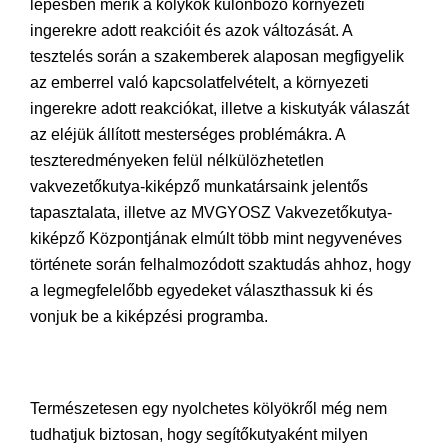
lépésben mérik a kölykök különböző környezeti
ingerekre adott reakcióit és azok változását. A
tesztelés során a szakemberek alaposan megfigyelik
az emberrel való kapcsolatfelvételt, a környezeti
ingerekre adott reakciókat, illetve a kiskutyák válaszát
az eléjük állított mesterséges problémákra. A
teszteredményeken felül nélkülözhetetlen
vakvezetőkutya-kiképző munkatársaink jelentős
tapasztalata, illetve az MVGYOSZ Vakvezetőkutya-
kiképző Központjának elmúlt több mint negyvenéves
története során felhalmozódott szaktudás ahhoz, hogy
a legmegfelelőbb egyedeket választhassuk ki és
vonjuk be a kiképzési programba.
Természetesen egy nyolchetes kölyökről még nem
tudhatjuk biztosan, hogy segítőkutyaként milyen