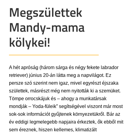
Megszülettek
Mandy-mama
kölykei!
A hét apróság (három sárga és négy fekete labrador
retriever) június 20-án látta meg a napvilágot. Ez
persze szó szerint nem igaz, mivel egyrészt éjszaka
születtek, másrészt még nem nyitották ki a szemüket.
Tömpe orrocskájuk és – ahogy a munkatársak
mondják – Yoda-füleik” segítségével viszont már most
sok-sok információt gyűjtenek környezetükről. Bár az
év eddigi legmelegebb napjaira érkeztek, ők ebből mit
sem éreznek, hiszen kellemes, klimatizált