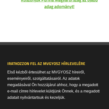
adag adományt!
IRATKOZZON FEL AZ MVGYOSZ HÍRLEVELÉRE
Első kézből értesülhet az MVGYOSZ híreiről,
eseményeiről, szolgáltatásairól. Az adatok
megadásával Ön hozzájárul ahhoz, hogy a megadott
e-mail címre hírlevelet küldjünk Önnek, és a megadott
adatait nyilvántartsuk és kezeljük.