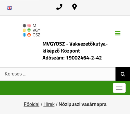
Kihagyás
MVGYOSZ - Vakvezetőkutya-
kiképző Központ
Adószám: 19002464-2-42
Keresés:
Men
Főoldal
Hírek
Nózipuszi vasárnapra