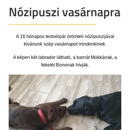
Nózipuszi vasárnapra
A 16 hónapos testvérpár örömteli nózipuszijával
kívánunk szép vasárnapot mindenkinek.
A képen két labrador látható, a barnát Mokkának, a
feketét Bononak hívják.