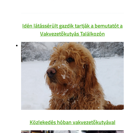
Idén látássérült gazdik tartják a bemutatót a
Vakvezetőkutyás Találkozón
Közlekedés hóban vakvezetőkutyával