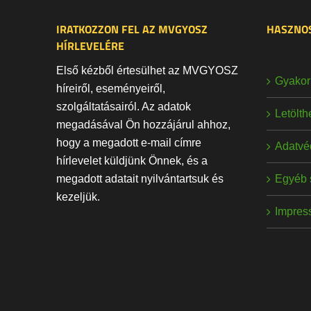
IRATKOZZON FEL AZ MVGYOSZ
HASZNOS
HÍRLEVELÉRE
Első kézből értesülhet az MVGYOSZ
Gyakori
híreiről, eseményeiről,
szolgáltatásairól. Az adatok
Letölt
megadásával Ön hozzájárul ahhoz,
hogy a megadott e-mail címre
Adatvé
hírlevelet küldjünk Önnek, és a
Egyéb 
megadott adatait nyilvántartsuk és
kezeljük.
Impres