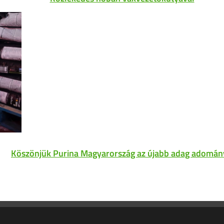
Köszönjük Purina Magyarország az újabb adag adomán