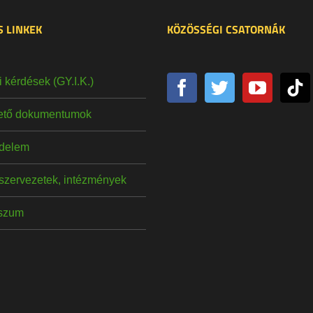
 LINKEK
KÖZÖSSÉGI CSATORNÁK
 kérdések (GY.I.K.)
hető dokumentumok
delem
szervezetek, intézmények
szum