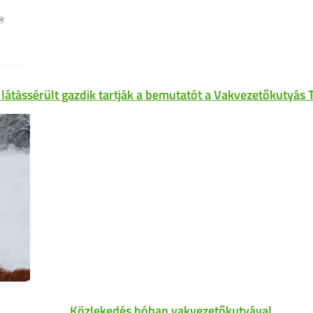
 látássérült gazdik tartják a bemutatót a Vakvezetőkutyás 
Közlekedés hóban vakvezetőkutyával