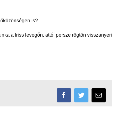
azóközönségen is?
ka a friss levegőn, attól persze rögtön visszanyeri
Facebook
Twitter
Email: