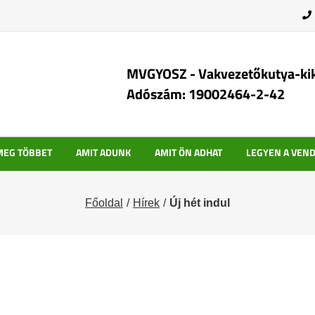
MVGYOSZ - Vakvezetőkutya-ki
Adószám: 19002464-2-42
MEG TÖBBET
AMIT ADUNK
AMIT ÖN ADHAT
LEGYEN A VEN
Főoldal
Hírek
Új hét indul