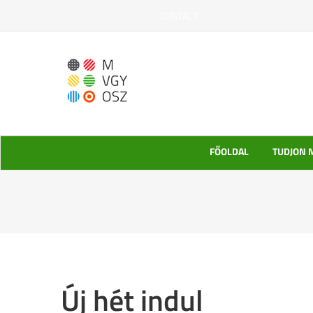
Kihagyás
CONTACT
FŐOLDAL
TUDJON 
Új hét indul