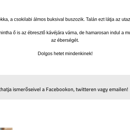
kka, a csokilabi álmos buksival buszozik. Talán ezt látja az ut
mintha ő is az ébresztő kávéjára várna, de hamarosan indul a mun
az éberségét.
Dolgos hetet mindenkinek!
zthatja ismerőseivel a Facebookon, twitteren vagy emailen!