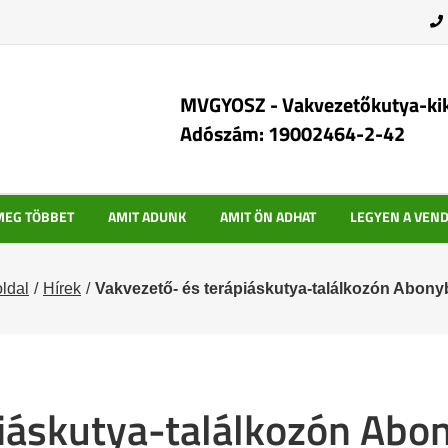
MVGYOSZ - Vakvezetőkutya-ki
Adószám: 19002464-2-42
MEG TÖBBET
AMIT ADUNK
AMIT ÖN ADHAT
LEGYEN A VEN
ldal
Hírek
Vakvezető- és terápiáskutya-találkozón Abon
piáskutya-találkozón Abo