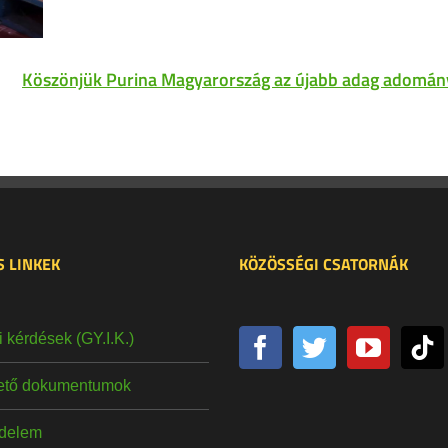
Köszönjük Purina Magyarország az újabb adag adomán
 LINKEK
KÖZÖSSÉGI CSATORNÁK
 kérdések (GY.I.K.)
hető dokumentumok
delem