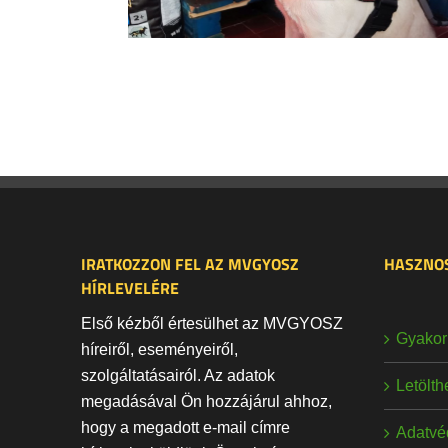
IRATKOZZON FEL AZ MVGYOSZ
HASZNOS
HÍRLEVELÉRE
Első kézből értesülhet az MVGYOSZ
Gyakori
híreiről, eseményeiről,
szolgáltatásairól. Az adatok
Letölt
megadásával Ön hozzájárul ahhoz,
hogy a megadott e-mail címre
Adatvé