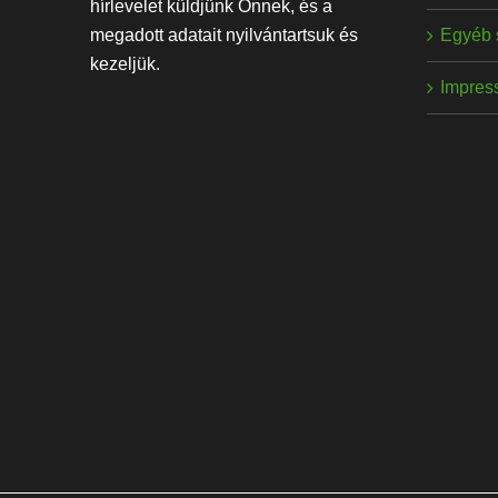
hírlevelet küldjünk Önnek, és a
Egyéb 
megadott adatait nyilvántartsuk és
kezeljük.
Impres