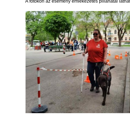
A fotókon az esemény emlékezetes pillanatai látha