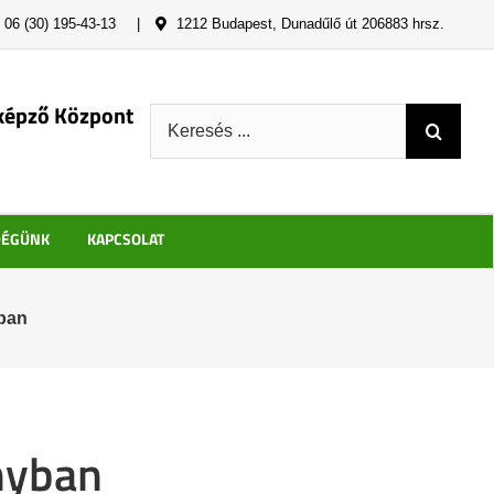
06 (30) 195-43-13
|
1212 Budapest, Dunadűlő út 206883 hrsz.
képző Központ
Keresés:
DÉGÜNK
KAPCSOLAT
yban
nyban