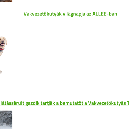
Vakvezetőkutyák világnapja az ALLEE-ban
 látássérült gazdik tartják a bemutatót a Vakvezetőkutyás 