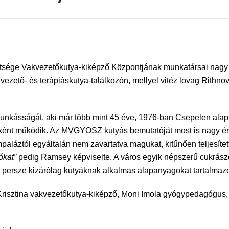
sége Vakvezetőkutya-kiképző Központjának munkatársai nagy
zető- és terápiáskutya-találkozón, mellyel vitéz lovag Rithnov
nkásságát, aki már több mint 45 éve, 1976-ban Csepelen alap
ként működik. Az MVGYOSZ kutyás bemutatóját most is nagy érd
paláztól egyáltalán nem zavartatva magukat, kitűnően teljesített
ókat”
pedig Ramsey képviselte. A város egyik népszerű cukrász
i persze kizárólag kutyáknak alkalmas alapanyagokat tartalmazo
risztina vakvezetőkutya-kiképző, Moni Imola gyógypedagógus, 