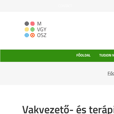
Kihagyás
CONTACT
FŐOLDAL
TUDJON 
Főo
Vakvezető- és terá