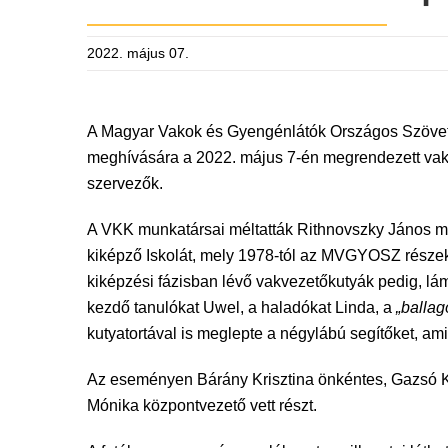
2022. május 07.
A Magyar Vakok és Gyengénlátók Országos Szövet
meghívására a 2022. május 7-én megrendezett vakve
szervezők.
A VKK munkatársai méltatták Rithnovszky János mu
kiképző Iskolát, mely 1978-tól az MVGYOSZ része
kiképzési fázisban lévő vakvezetőkutyák pedig, lám
kezdő tanulókat Uwel, a haladókat Linda, a
„ballag
kutyatortával is meglepte a négylábú segítőket, am
Az eseményen Bárány Krisztina önkéntes, Gazsó K
Mónika központvezető vett részt.