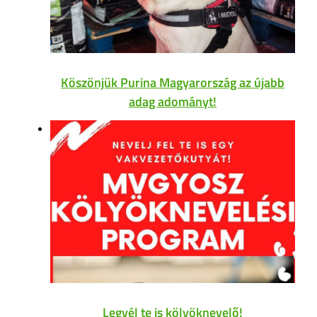
Köszönjük Purina Magyarország az újabb
adag adományt!
Legyél te is kölyöknevelő!