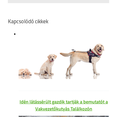
Kapcsolódó cikkek
Idén látássérült gazdik tartják a bemutatót a
Vakvezetőkutyás Találkozón