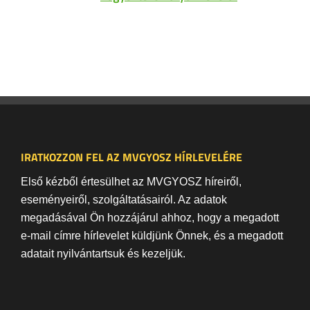
IRATKOZZON FEL AZ MVGYOSZ HÍRLEVELÉRE
Első kézből értesülhet az MVGYOSZ híreiről,
eseményeiről, szolgáltatásairól. Az adatok
megadásával Ön hozzájárul ahhoz, hogy a megadott
e-mail címre hírlevelet küldjünk Önnek, és a megadott
adatait nyilvántartsuk és kezeljük.