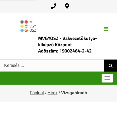
Kihagyás
MVGYOSZ - Vakvezetőkutya-
kiképző Központ
Adószám: 19002464-2-42
Keresés:
Men
Főoldal
Hírek
Vizsgahíradó