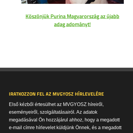
Köszönjük Purina Magyarország az újabb
adag adományt!
IRATKOZZON FEL AZ MVGYOSZ HÍRLEVELÉRE
Első kézből értesülhet az MVGYOSZ híreiről,
eseményeiről, szolgáltatásairól. Az adatok
megadásával Ön hozzájárul ahhoz, hogy a megadott
e-mail címre hírlevelet küldjünk Önnek, és a megadott