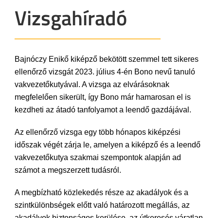
Vizsgahíradó
Bajnóczy Enikő kiképző bekötött szemmel tett sikeres
ellenőrző vizsgát 2023. július 4-én Bono nevű tanuló
vakvezetőkutyával. A vizsga az elvárásoknak
megfelelően sikerült, így Bono már hamarosan el is
kezdheti az átadó tanfolyamot a leendő gazdájával.
Az ellenőrző vizsga egy több hónapos kiképzési
időszak végét zárja le, amelyen a kiképző és a leendő
vakvezetőkutya szakmai szempontok alapján ad
számot a megszerzett tudásról.
A megbízható közlekedés része az akadályok és a
szintkülönbségek előtt való határozott megállás, az
akadályok biztonságos kerülése, az útkeresés váratlan