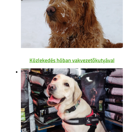
Közlekedés hóban vakvezetőkutyával