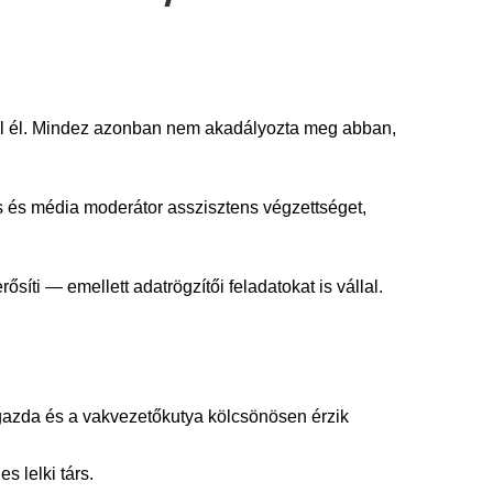
al él. Mindez azonban nem akadályozta meg abban,
 és média moderátor asszisztens végzettséget,
íti — emellett adatrögzítői feladatokat is vállal.
gazda és a vakvezetőkutya kölcsönösen érzik
s lelki társ.