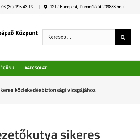
06 (30) 195-43-13
|
1212 Budapest, Dunadűlő út 206883 hrsz.
képző Központ
Keresés:
DÉGÜNK
KAPCSOLAT
ikeres közlekedésbiztonsági vizsgájához
ezetőkutya sikeres