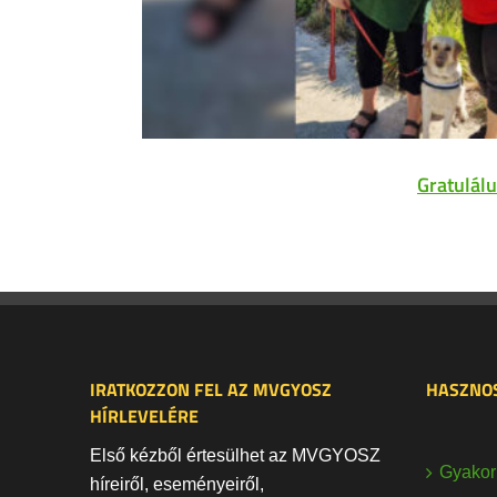
Gratulálu
IRATKOZZON FEL AZ MVGYOSZ
HASZNOS
HÍRLEVELÉRE
Első kézből értesülhet az MVGYOSZ
Gyakori
híreiről, eseményeiről,