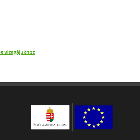
s vizsgájukhoz