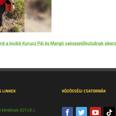
nk a kiváló Kurucz Pál és Mangó vakvezetőkutyának sikere
 LINKEK
KÖZÖSSÉGI CSATORNÁK
 kérdések (GY.I.K.)