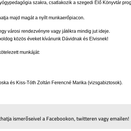
a gyógypedagógia szakra, csatlakozik a szegedi Élő Könyvtár pro
lhatja majd magát a nyílt munkaerőpiacon.
egy városi rendezvényre vagy játékra mindig jut ideje.
 boldog közös éveket kívánunk Dávidnak és Elvisnek!
ötelezett munkáját:
ska és Kiss-Tóth Zoltán Ferencné Marika (vizsgabiztosok).
zthatja ismerőseivel a Facebookon, twitteren vagy emailen!