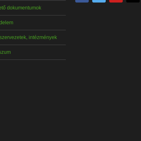
hető dokumentumok
delem
szervezetek, intézmények
szum