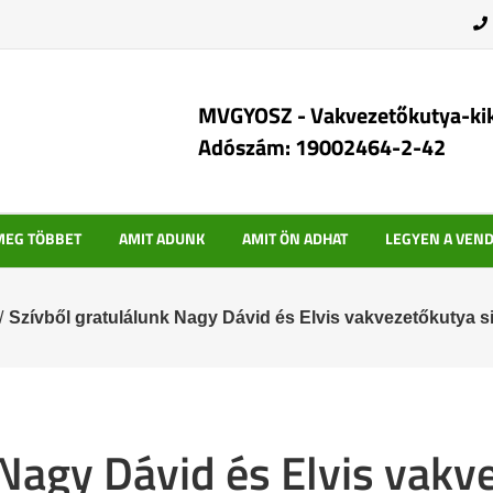
MVGYOSZ - Vakvezetőkutya-ki
Adószám: 19002464-2-42
MEG TÖBBET
AMIT ADUNK
AMIT ÖN ADHAT
LEGYEN A VEN
Szívből gratulálunk Nagy Dávid és Elvis vakvezetőkutya s
 Nagy Dávid és Elvis vakv