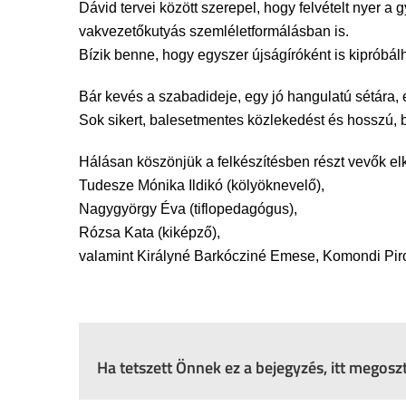
Dávid tervei között szerepel, hogy felvételt nyer 
vakvezetőkutyás szemléletformálásban is.
Bízik benne, hogy egyszer újságíróként is kipróbá
Bár kevés a szabadideje, egy jó hangulatú sétára, 
Sok sikert, balesetmentes közlekedést és hosszú,
Hálásan köszönjük a felkészítésben részt vevők elk
Tudesze Mónika Ildikó (kölyöknevelő),
Nagygyörgy Éva (tiflopedagógus),
Rózsa Kata (kiképző),
valamint Királyné Barkócziné Emese, Komondi Piro
Ha tetszett Önnek ez a bejegyzés, itt megos