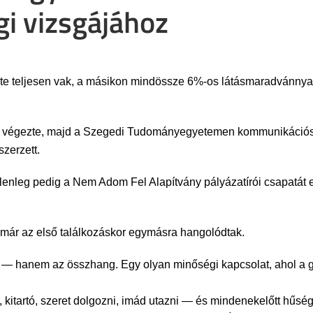
i vizsgájához
inte teljesen vak, a másikon mindössze 6%-os látásmaradvánny
tan végezte, majd a Szegedi Tudományegyetemen kommunikációs
zerzett.
nleg pedig a Nem Adom Fel Alapítvány pályázatírói csapatát erős
a már az első találkozáskor egymásra hangolódtak.
él — hanem az összhang. Egy olyan minőségi kapcsolat, ahol a 
s, kitartó, szeret dolgozni, imád utazni — és mindenekelőtt hűsége