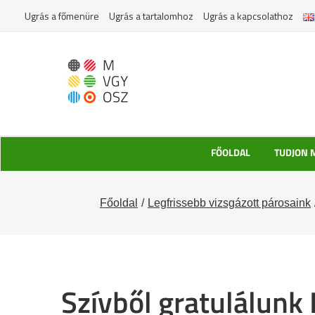
Kihagyás
Ugrás a főmenüre
Ugrás a tartalomhoz
Ugrás a kapcsolathoz
FŐOLDAL
TUDJON 
Főoldal
Legfrissebb vizsgázott párosaink
Szívből gratulálunk