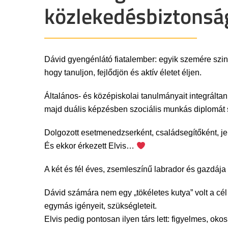
közlekedésbiztonság
Dávid gyengénlátó fiatalember: egyik szemére sz
hogy tanuljon, fejlődjön és aktív életet éljen.
Általános- és középiskolai tanulmányait integrál
majd duális képzésben szociális munkás diplomát s
Dolgozott esetmenedzserként, családsegítőként, jele
És ekkor érkezett Elvis…
A két és fél éves, zsemleszínű labrador és gazdáj
Dávid számára nem egy „tökéletes kutya” volt a c
egymás igényeit, szükségleteit.
Elvis pedig pontosan ilyen társ lett: figyelmes, oko