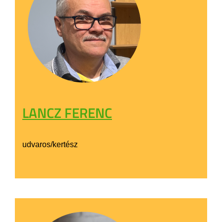
LANCZ FERENC
udvaros/kertész