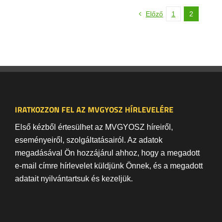
Előző
1
2
IRATKOZZON FEL AZ MVGYOSZ HÍRLEVELÉRE
Első kézből értesülhet az MVGYOSZ híreiről,
eseményeiről, szolgáltatásairól. Az adatok
megadásával Ön hozzájárul ahhoz, hogy a megadott
e-mail címre hírlevelet küldjünk Önnek, és a megadott
adatait nyilvántartsuk és kezeljük.