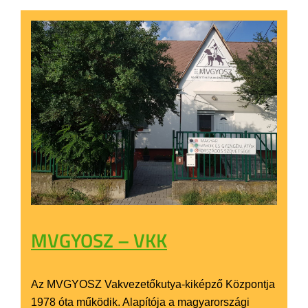
MVGYOSZ – VKK
Az MVGYOSZ Vakvezetőkutya-kiképző Központja
1978 óta működik. Alapítója a magyarországi