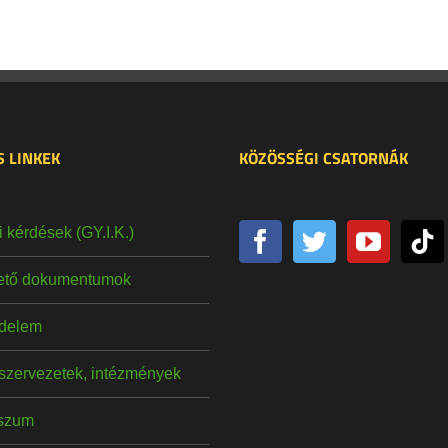
 LINKEK
KÖZÖSSÉGI CSATORNÁK
 kérdések (GY.I.K.)
hető dokumentumok
delem
szervezetek, intézmények
szum