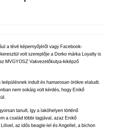
dául a tévé képernyőjéről vagy Facebook-
eresztül volt szereplője a Dorko márka Loyalty is
atta az MVGYOSZ Vakvezetőkutya-kiképző
s leépülésnek indult és hamarosan örökre elaludt.
onban nem sokáig volt kérdés, hogy Enikő
ül.
gyorsan tanult, így a lakóhelyen történő
 a család többi tagjával, azaz Enikő
ivel, az idős beagle-lel és Angellel, a bichon