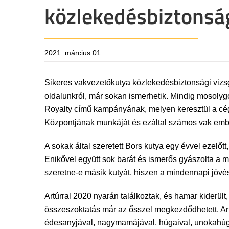
közlekedésbiztonság
2021. március 01.
Sikeres vakvezetőkutya közlekedésbiztonsági vizsg
oldalunkról, már sokan ismerhetik. Mindig mosolyg
Royalty című kampányának, melyen keresztül a cég 
Központjának munkáját és ezáltal számos vak embe
A sokak által szeretett Bors kutya egy évvel ezelő
Enikővel együtt sok barát és ismerős gyászolta a
szeretne-e másik kutyát, hiszen a mindennapi jövé
Artúrral 2020 nyarán találkoztak, és hamar kiderült,
összeszoktatás már az ősszel megkezdődhetett. Ar
édesanyjával, nagymamájával, húgaival, unokahúgáv