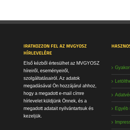
IRATKOZZON FEL AZ MVGYOSZ
HASZNOS
HÍRLEVELÉRE
Első kézből értesülhet az MVGYOSZ
Gyakori
híreiről, eseményeiről,
szolgáltatásairól. Az adatok
Letölt
megadásával Ön hozzájárul ahhoz,
hogy a megadott e-mail címre
Adatvé
hírlevelet küldjünk Önnek, és a
Egyéb 
megadott adatait nyilvántartsuk és
kezeljük.
Impres