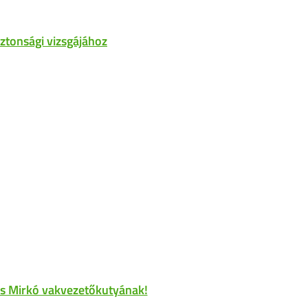
ztonsági vizsgájához
 és Mirkó vakvezetőkutyának!