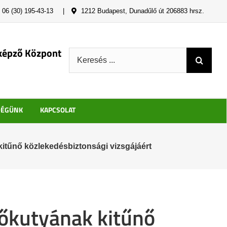
06 (30) 195-43-13
|
1212 Budapest, Dunadűlő út 206883 hrsz.
képző Központ
Keresés:
DÉGÜNK
KAPCSOLAT
itűnő közlekedésbiztonsági vizsgájáért
tőkutyának kitűnő