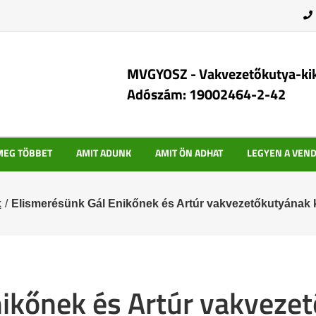
MVGYOSZ - Vakvezetőkutya-ki
Adószám: 19002464-2-42
MEG TÖBBET
AMIT ADUNK
AMIT ÖN ADHAT
LEGYEN A VEN
k
Elismerésünk Gál Enikőnek és Artúr vakvezetőkutyának k
ikőnek és Artúr vakveze