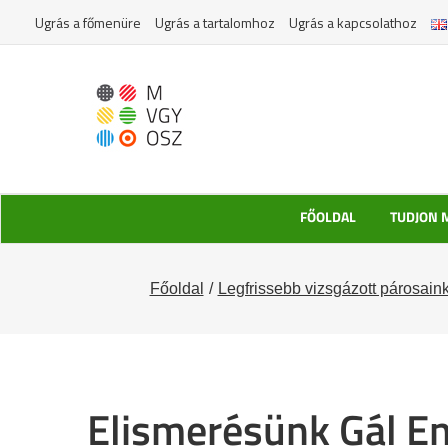
Kihagyás
Ugrás a főmenüre
Ugrás a tartalomhoz
Ugrás a kapcsolathoz
FŐOLDAL
TUDJON 
Főoldal
Legfrissebb vizsgázott párosain
Elismerésünk Gál En