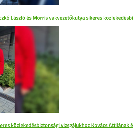
czkó László és Morris vakvezetőkutya sikeres közlekedésbi
keres közlekedésbiztonsági vizsgájukhoz Kovács Attilának