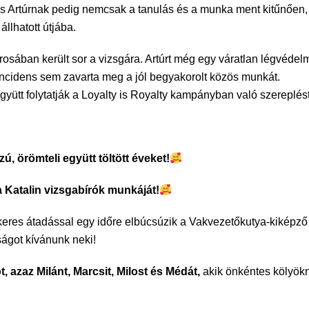
s Artúrnak pedig nemcsak a tanulás és a munka ment kitűnően, 
llhatott útjába.
sában került sor a vizsgára. Artúrt még egy váratlan légvédelm
ncidens sem zavarta meg a jól begyakorolt közös munkát.
gyütt folytatják a Loyalty is Royalty kampányban való szereplést
, örömteli együtt töltött éveket!
 Katalin vizsgabírók munkáját!
sikeres átadással egy időre elbúcsúzik a Vakvezetőkutya-kikép
ságot kívánunk neki!
t, azaz Milánt, Marcsit, Milost és Médát,
akik önkéntes kölyökn