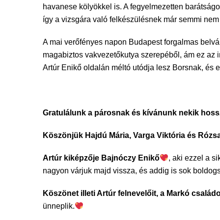
havanese kölyökkel is. A fegyelmezetten barátságo
így a vizsgára való felkészülésnek már semmi nem á
A mai verőfényes napon Budapest forgalmas belváro
magabiztos vakvezetőkutya szerepéből, ám ez az i
Artúr Enikő oldalán méltó utódja lesz Borsnak, és e
Gratulálunk a párosnak és kívánunk nekik hosszú
Köszönjük Hajdú Mária, Varga Viktória és Rózsa
Artúr kiképzője Bajnóczy Enikő
, aki ezzel a 
nagyon várjuk majd vissza, és addig is sok boldog
Köszönet illeti Artúr felnevelőit, a Markó családo
ünneplik.