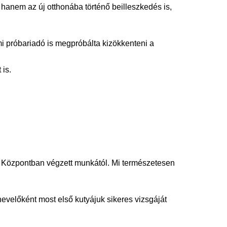
hanem az új otthonába történő beilleszkedés is,
i próbariadó is megpróbálta kizökkenteni a
 is.
ző Központban végzett munkától. Mi természetesen
evelőként most első kutyájuk sikeres vizsgáját