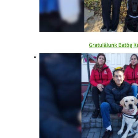
Gratulálunk Batóg K