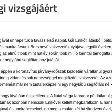
i vizsgájáért
ával ünnepeltük a tavasz első napját. Gál Enikőt látásból, pél
ós munkatársunk Bors nevű vakvezetőkutyájával együtt éveken k
az elmúlt több mint hat év során több millió forinttal támog
r négylábú segítőtárshoz jutását.
tt, éppen a koronavírus járvány-időszak kezdetén váratlanul gyor
 mindig vidám és sok nehézséggel megküzdött vakvezetőt. Az az
s-menést már nem tudta elképzelni egy négylábú segítőtárs nélk
 hogy kiválóan összeillenek. A fiatal sárga labrador példátlanul 
túrnak azonban nemcsak Enikővel kellett megbarátkoznia, hanem
al és unokaöccseivel, no meg a család két házikedvencével, Lil