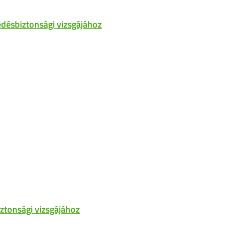
désbiztonsági vizsgájához
ztonsági vizsgájához