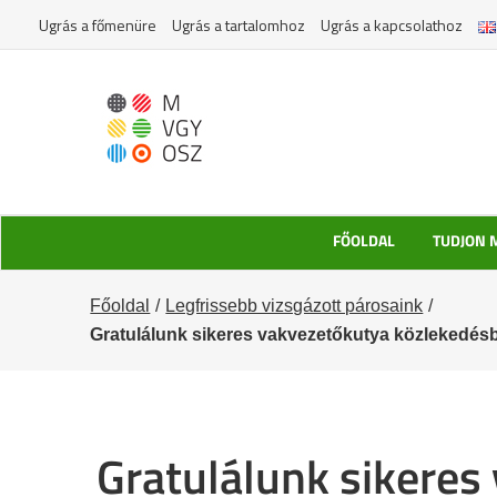
Kihagyás
Ugrás a főmenüre
Ugrás a tartalomhoz
Ugrás a kapcsolathoz
FŐOLDAL
TUDJON 
Főoldal
Legfrissebb vizsgázott párosaink
Gratulálunk sikeres vakvezetőkutya közlekedés
Gratulálunk sikeres