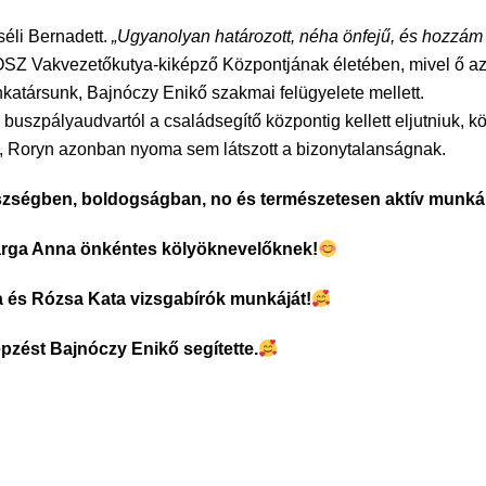
éli Bernadett.
„Ugyanolyan határozott, néha önfejű, és hozzám 
SZ Vakvezetőkutya-kiképző Központjának életében, mivel ő az e
nkatársunk, Bajnóczy Enikő szakmai felügyelete mellett.
uszpályaudvartól a családsegítő központig kellett eljutniuk, köz
t, Roryn azonban nyoma sem látszott a bizonytalanságnak.
szségben, boldogságban, no és természetesen aktív munkáb
arga Anna önkéntes kölyöknevelőknek!
és Rózsa Kata vizsgabírók munkáját!
épzést Bajnóczy Enikő segítette.