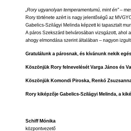
„Rory ugyanolyan temperamentumú, mint én”
– mes
Rory története azért is nagy jelentőségű az MVGYO
Gabelics-Szilágyi Melinda képzett ki tapasztalt mu
A páros Szekszárd belvárosában vizsgázott, ahol a b
ahogy elmondása szerint általában – nagyon izgul
Gratulálunk a párosnak, és kívánunk nekik egé
Köszönjük Rory felnevelését Varga János és V
Köszönjük Komondi Piroska, Renkó Zsuzsanna 
Rory kiképzője Gabelics-Szilágyi Melinda, a kik
Schiff Mónika
központvezető