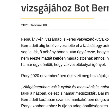
vizsgájához Bot Be
2021. február 08.
Február 7-én, vasárnap, sikeres vakvezetőkutya kö
Bernadett alig két éve vesztette el a látását egy 
segítették, ő néhány hónap után úgy érezte, hogy e
nem érezte magát kellően magabiztosnak ahhoz, ho
hamar úgy döntött, hogy vakvezetőkutyát igényel.
Rory 2020 novemberében érkezett meg hozzájuk, a c
„Világéletemben volt kutyánk és macskánk is, nálun
lakik a házban, de ezt is hamar megszokták. Bár mi
Bernadett korábban számos munkakörben dolgozott, v
Rory azonban ehhez is újabb adag önállóságot és