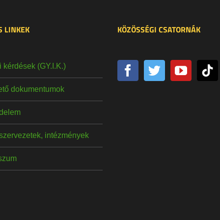
 LINKEK
KÖZÖSSÉGI CSATORNÁK
 kérdések (GY.I.K.)
hető dokumentumok
delem
szervezetek, intézmények
szum