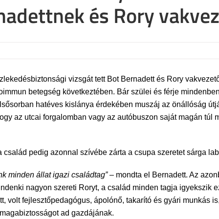
rnadettnek és Rory vakve
zlekedésbiztonsági vizsgát tett Bot Bernadett és Rory vakvezet
autoimmun betegség következtében. Bár szülei és férje mindenbe
lsősorban hatéves kislánya érdekében muszáj az önállóság útjár
gy az utcai forgalomban vagy az autóbuszon saját magán túl mé
salád pedig azonnal szívébe zárta a csupa szeretet sárga lab
k minden állat igazi családtag”
– mondta el Bernadett. Az azon
ndenki nagyon szereti Roryt, a család minden tagja igyekszik ez
olt fejlesztőpedagógus, ápolónő, takarító és gyári munkás is, d
 magabiztosságot ad gazdájának.