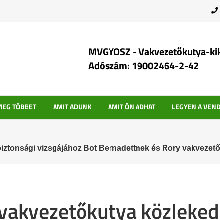
MVGYOSZ - Vakvezetőkutya-ki
Adószám: 19002464-2-42
MEG TÖBBET
AMIT ADUNK
AMIT ÖN ADHAT
LEGYEN A VEN
biztonsági vizsgájához Bot Bernadettnek és Rory vakvezet
 vakvezetőkutya közleked