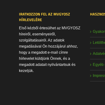
IRATKOZZON FEL AZ MVGYOSZ
HASZNOS
HÍRLEVELÉRE
Első kézből értesülhet az MVGYOSZ
Gyakori
híreiről, eseményeiről,
szolgáltatásairól. Az adatok
Letölt
megadásával Ön hozzájárul ahhoz,
hogy a megadott e-mail címre
Adatvé
hírlevelet küldjünk Önnek, és a
Egyéb 
megadott adatait nyilvántartsuk és
kezeljük.
Impres