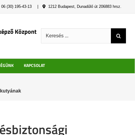
06 (30) 195-43-13
|
1212 Budapest, Dunadűlő út 206883 hrsz.
képző Központ
Keresés:
DÉGÜNK
KAPCSOLAT
őkutyának
ésbiztonsági