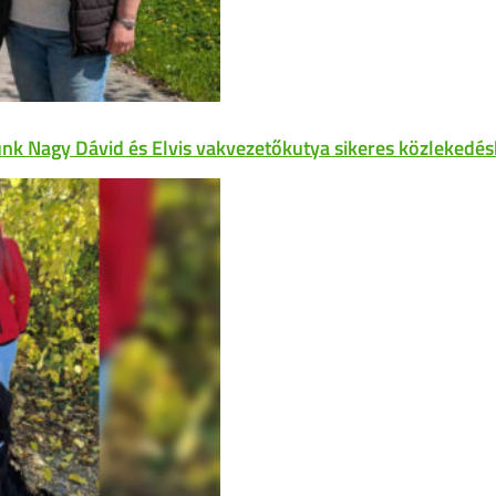
unk Nagy Dávid és Elvis vakvezetőkutya sikeres közlekedés