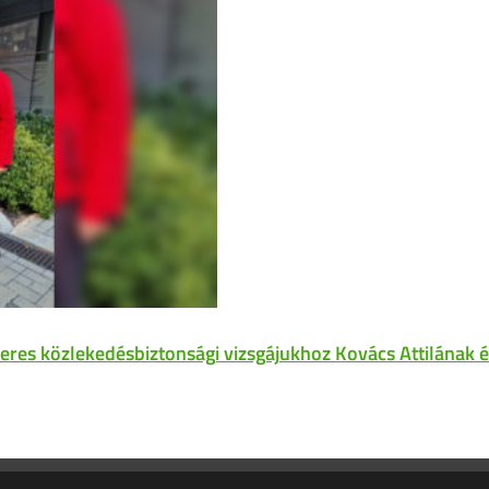
keres közlekedésbiztonsági vizsgájukhoz Kovács Attilának