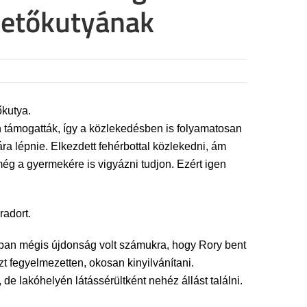
zetőkutyának
őkutya.
n támogatták, így a közlekedésben is folyamatosan
a lépnie. Elkezdett fehérbottal közlekedni, ám
g a gyermekére is vigyázni tudjon. Ezért igen
radort.
ban mégis újdonság volt számukra, hogy Rory bent
t fegyelmezetten, okosan kinyilvánítani.
e lakóhelyén látássérültként nehéz állást találni.