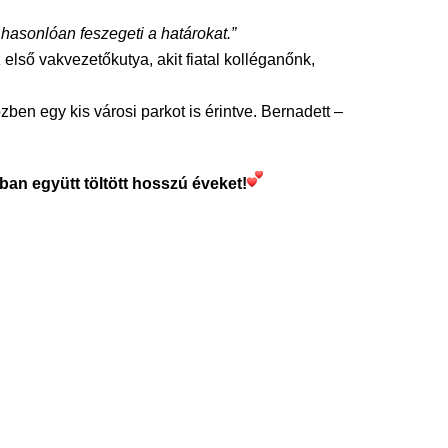
hasonlóan feszegeti a határokat.”
lső vakvezetőkutya, akit fiatal kolléganőnk,
ben egy kis városi parkot is érintve. Bernadett –
an együtt töltött hosszú éveket!