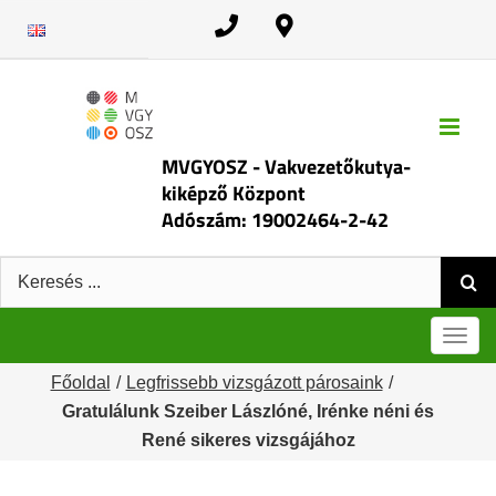
Kihagyás
MVGYOSZ - Vakvezetőkutya-
kiképző Központ
Adószám: 19002464-2-42
Keresés:
Men
Főoldal
Legfrissebb vizsgázott párosaink
Gratulálunk Szeiber Lászlóné, Irénke néni és
René sikeres vizsgájához