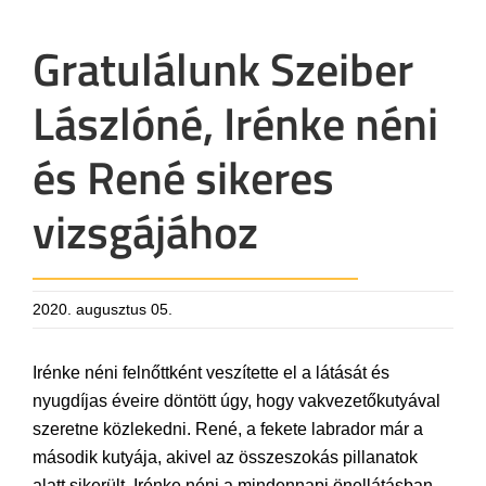
Gratulálunk Szeiber
Lászlóné, Irénke néni
és René sikeres
vizsgájához
2020. augusztus 05.
Irénke néni felnőttként veszítette el a látását és
nyugdíjas éveire döntött úgy, hogy vakvezetőkutyával
szeretne közlekedni. René, a fekete labrador már a
második kutyája, akivel az összeszokás pillanatok
alatt sikerült. Irénke néni a mindennapi önellátásban