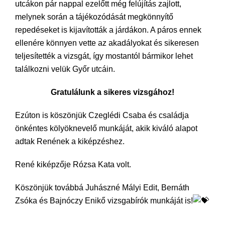
utcákon pár nappal ezelőtt még felújítás zajlott,
melynek során a tájékozódását megkönnyítő
repedéseket is kijavították a járdákon. A páros ennek
ellenére könnyen vette az akadályokat és sikeresen
teljesítették a vizsgát, így mostantól bármikor lehet
találkozni velük Győr utcáin.
Gratulálunk a sikeres vizsgához!
Ezúton is köszönjük Czeglédi Csaba és családja
önkéntes kölyöknevelő munkáját, akik kiváló alapot
adtak Renének a kiképzéshez.
René kiképzője Rózsa Kata volt.
Köszönjük továbbá Juhászné Mályi Edit, Bernáth
Zsóka és Bajnóczy Enikő vizsgabírók munkáját is!