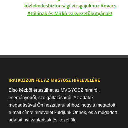
közlekedésbiztonsági vizsgájukhoz Kovács
Attilának és Mirkó vakvezetőkutyának!
IRATKOZZON FEL AZ MVGYOSZ HÍRLEVELÉRE
Első kézből értesülhet az MVGYOSZ híreiről,
eseményeiről, szolgáltatásairól. Az adatok
megadásával Ön hozzájárul ahhoz, hogy a megadott
e-mail címre hírlevelet küldjünk Önnek, és a megadott
adatait nyilvántartsuk és kezeljük.