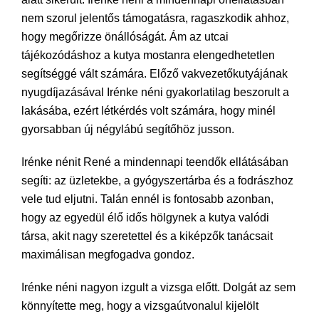
nem szorul jelentős támogatásra, ragaszkodik ahhoz,
hogy megőrizze önállóságát. Ám az utcai
tá
jékozódáshoz a kutya mostanra elengedhetetlen
segítséggé vált számára. Előző vakvezetőkutyájának
nyugdíjazásával Irénke néni gyakorlatilag beszorult a
lakásába, ezért létkérdés volt számára, hogy minél
gyorsabban új négylábú segítőhöz jusson.
Irénke nénit René a mindennapi teendők ellátásában
segíti: az üzletekbe, a gyógyszertárba és a fodrászhoz
vele tud eljutni. Talán ennél is fontosabb azonban,
hogy az egyedül élő idős hölgynek a kutya valódi
társa, akit nagy szeretettel és a kiképzők tanácsait
maximálisan megfogadva gondoz.
Irénke néni nagyon izgult a vizsga előtt. Dolgát az sem
könnyítette meg, hogy a vizsgaútvonalul kijelölt